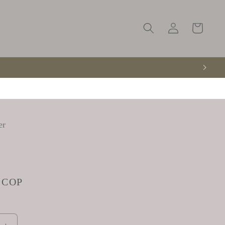
Iniciar
Carrito
sesión
er
0 COP