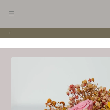
Ir
directamente
al contenido
Ir
directamente
a la
información
del producto