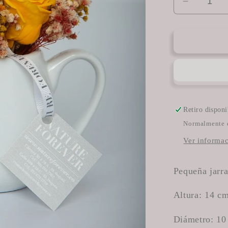
Reducir
cantidad
para
CA-
1
Retiro dispon
Normalmente e
Ver informac
Pequeña jarra
Altura: 14 cm
Diámetro: 10