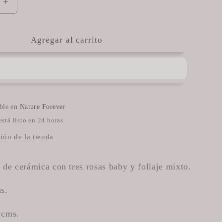
Aumentar
cantidad
para
CA-
Agregar al carrito
1
ible en
Nature Forever
stá listo en 24 horas
ión de la tienda
 de cerámica con tres rosas baby y follaje mixto.
s.
 cms.