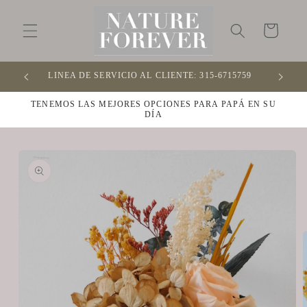
Ir
directamente
al contenido
Carrito
LINEA DE SERVICIO AL CLIENTE: 315-6715759
OFR
TENEMOS LAS MEJORES OPCIONES PARA PAPÁ EN SU
DÍA
Ir
directamente
a la
información
del producto