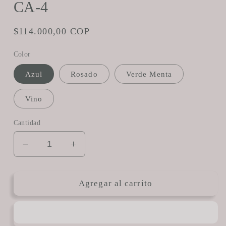
CA-4
Precio
$114.000,00 COP
habitual
Color
Azul
Rosado
Verde Menta
Vino
Cantidad
Reducir
Aumentar
cantidad
cantidad
para
para
CA-
CA-
Agregar al carrito
4
4