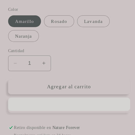
habitual
de
Color
oferta
Amarillo
Rosado
Lavanda
Naranja
Cantidad
Reducir
Aumentar
cantidad
cantidad
para
para
Virginia
Virginia
Agregar al carrito
Retiro disponible en
Nature Forever