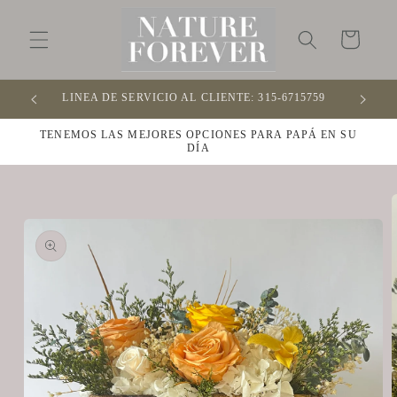
Ir
directamente
al contenido
Carrito
LINEA DE SERVICIO AL CLIENTE: 315-6715759
OFR
TENEMOS LAS MEJORES OPCIONES PARA PAPÁ EN SU
DÍA
Ir
directamente
a la
información
del producto