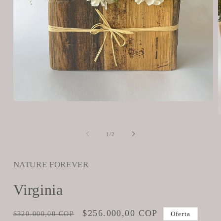
Abrir
elemento
A
multimedia
e
1
m
en
de
1
/
2
2
una
e
ventana
u
modal
v
NATURE FOREVER
m
Virginia
Precio
Precio
$256.000,00 COP
$320.000,00 COP
Oferta